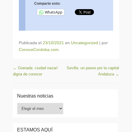
Comparte esto:
WhatsApp
Publicada el
23/10/2021
en
Uncategorized
|
por
ConoceCordoba.com
.
Navegación de entradas
←
Granada: ciudad nazarí
Sevilla: un paseo por la capital
digna de conocer
Andaluza
→
Nuestras noticias
Nuestras
noticias
ESTAMOS AQUÍ