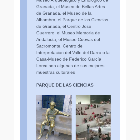
Museo Arqueológico y Etnológico de
P
Granada, el Museo de Bellas Artes
U
de Granada, el Museo de la
S
Alhambra, el Parque de las Ciencias
D
de Granada, el Centro José
I
Guerrero, el Museo Memoria de
G
Andalucía, el Museo Cuevas del
I
Sacromonte, Centro de
T
Interpretación del Valle del Darro o la
A
Casa-Museo de Federico García
L
Lorca son algunas de sus mejores
C
muestras culturales
A
M
PARQUE DE LAS CIENCIAS
E
R
A